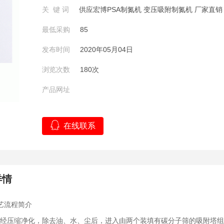
关 键 词
供应宏博PSA制氮机 变压吸附制氮机 厂家直销
最低采购
85
发布时间
2020年05月04日
浏览次数
180次
产品网址
在线联系
详情
艺流程简介
经压缩净化，除去油、水、尘后，进入由两个装填有碳分子筛的吸附塔组