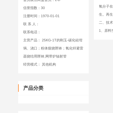
氧分子在
信誉指数：30
生。再生
注册时间：1970-01-01
二、技术
联 系 人：
1、原料
联系电话：
主营产品： 25KG-1T的刚玉-碳化硅坩
埚、浇口；粉体煅烧匣钵；氧化锌避雷
器烧结用匣钵;网带炉辐射管
经营模式： 其他机构
产品分类