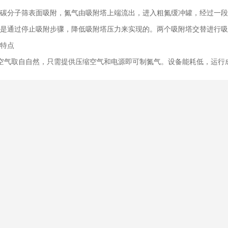
碳分子筛表面吸附，氮气由吸附塔上端流出，进入粗氮缓冲罐，经过一段
是通过停止吸附步骤，降低吸附塔压力来实现的。两个吸附塔交替进行吸
特点
空气取自自然，只需提供压缩空气和电源即可制氮气。设备能耗低，运行