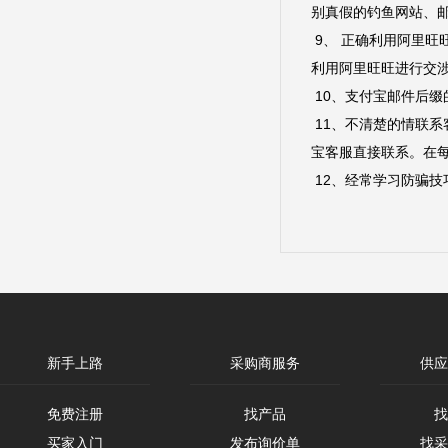
别真假的钓鱼网站、
9、 正确利用阿里
利用阿里旺旺进行交
10、支付宝邮件后缀的
11、不清楚的情联
宝客服直接联系。在每
12、经常学习防骗
新手上路
采购商服务
供应
免费注册
找产品
找
买家入门
发布询价单
找采