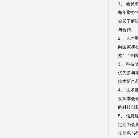
1、 会员
每年举办
会员了解
与合作。
2、 人才
向国家和社
奖”、“全
3、 科技
优先参与
技术新产
4、 技术
发挥本会
的科技创
5、 信息
定期为会
技信息与