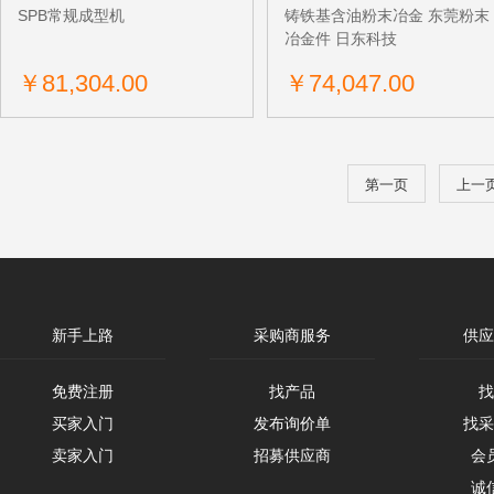
SPB常规成型机
铸铁基含油粉末冶金 东莞粉末
冶金件 日东科技
￥81,304.00
￥74,047.00
获取底价
获取底价
第一页
上一
河南华西耐火材料有限公司
山东金石节能材料有限公司
新手上路
采购商服务
供应
免费注册
找产品
找
买家入门
发布询价单
找采
卖家入门
招募供应商
会
诚