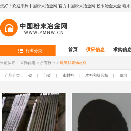
您好！欢迎来到中国粉末冶金网 官方中国粉末冶金网 粉末冶金大全 粉
首页
供应信息
求购信
行业分类
当前位置：
采购优选
>
所有行业
>
建筑和装饰材料
产品分类：
锁
|
门铃
|
密封料
|
木料和胶合板
|
幕墙
水槽和面盆
|
水泥和预制构件
|
水暖五金
|
门窗
浴室家具
|
预制或活动建筑
|
砖瓦和瓷砖
|
装饰
隔音隔热材料
|
管件
|
护栏
|
花洒及淋浴用品
窖井盖板
|
金属丝网
|
库存建材
|
淋浴房
|